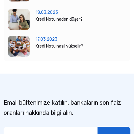
18.03.2023
Kredi Notu neden düşer?
17.03.2023
Kredi Notu nasıl yükselir?
Email bültenimize katılın, bankaların son faiz
oranları hakkında bilgi alın.