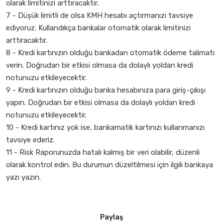
olarak limitinizi arttıracaktır.
7 - Düşük limitli de olsa KMH hesabı açtırmanızı tavsiye
ediyoruz. Kullandıkça bankalar otomatik olarak limitinizi
arttıracaktır.
8 - Kredi kartınızın olduğu bankadan otomatik ödeme talimatı
verin. Doğrudan bir etkisi olmasa da dolaylı yoldan kredi
notunuzu etkileyecektir.
9 - Kredi kartınızın olduğu banka hesabınıza para giriş-çıkışı
yapın. Doğrudan bir etkisi olmasa da dolaylı yoldan kredi
notunuzu etkileyecektir.
10 - Kredi kartınız yok ise, bankamatik kartınızı kullanmanızı
tavsiye ederiz.
11 - Risk Raporunuzda hatalı kalmış bir veri olabilir, düzenli
olarak kontrol edin. Bu durumun düzeltilmesi için ilgili bankaya
yazı yazın.
Paylaş