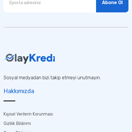
Abone Ol
Sosyal medyadan bizi takip etmeyi unutmayın.
Hakkımızda
Kişisel Verilerin Korunması
Gizlilik Bildirimi