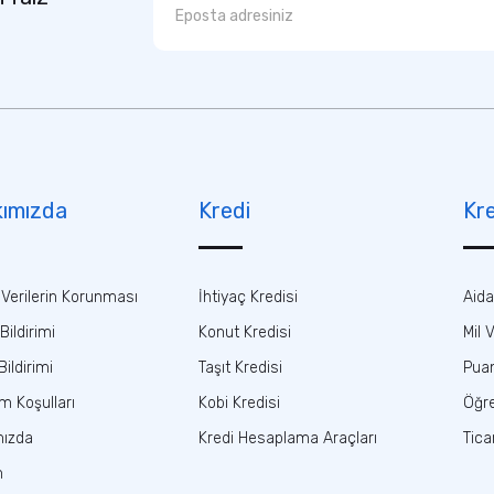
ımızda
Kredi
Kre
l Verilerin Korunması
İhtiyaç Kredisi
Aida
 Bildirimi
Konut Kredisi
Mil 
ildirimi
Taşıt Kredisi
Puan
ım Koşulları
Kobi Kredisi
Öğre
mızda
Kredi Hesaplama Araçları
Tica
m