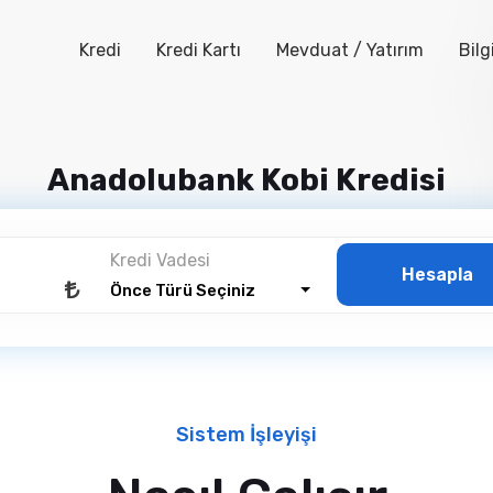
Kredi
Kredi Kartı
Mevduat / Yatırım
Bilg
Anadolubank Kobi Kredisi
Sayfa
Kredi
Kobi Kredisi
Anadolubank Kobi Kr
Kredi Vadesi
Hesapla
Önce Türü Seçiniz
Sistem İşleyişi