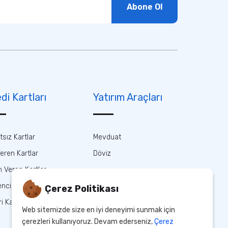
Abone Ol
di Kartları
Yatırım Araçları
tsız Kartlar
Mevduat
Veren Kartlar
Döviz
 Veren Kartlar
nci Kartları
Çerez Politikası
ri Kartlar
Web sitemizde size en iyi deneyimi sunmak için
çerezleri kullanıyoruz. Devam ederseniz,
Çerez